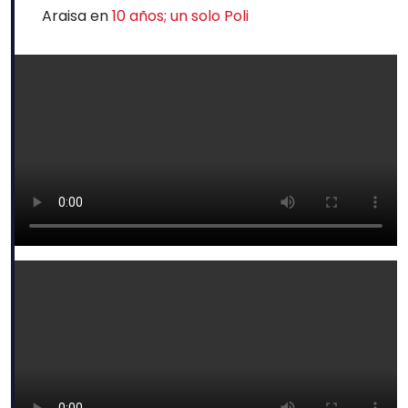
Araisa
en
10 años; un solo Poli